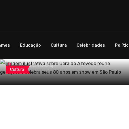
agosto 6, 2026
ames
Educação
Cultura
Celebridades
Políti
SBT Traz Ana Maria Braga e Glória Pires
ao Troféu Imprensa
Celebridades
by
Revista NewsFlip