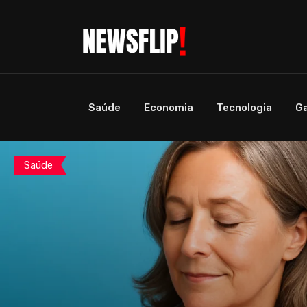
agosto 6, 2026
Saúde
Economia
Tecnologia
G
Geraldo Azevedo Celebra 80 Anos em
Grande Estilo
by
Revista NewsFlip
Cultura