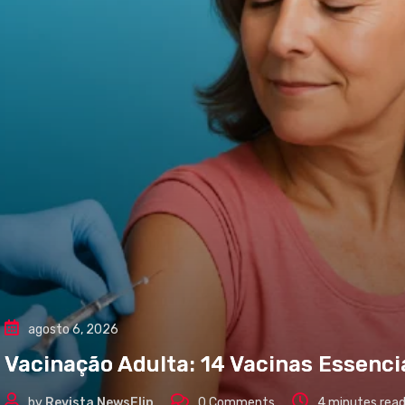
agosto 6, 2026
Vacinação Adulta: 14 Vacinas Essenci
by
Revista NewsFlip
0
Comments
4 minutes rea