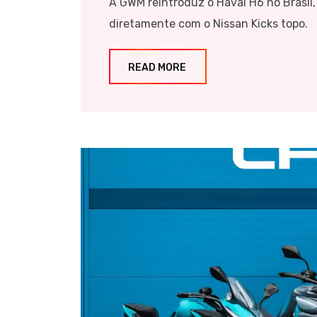
A GWM reintroduz o Haval H6 no Brasil
diretamente com o Nissan Kicks topo.
READ MORE