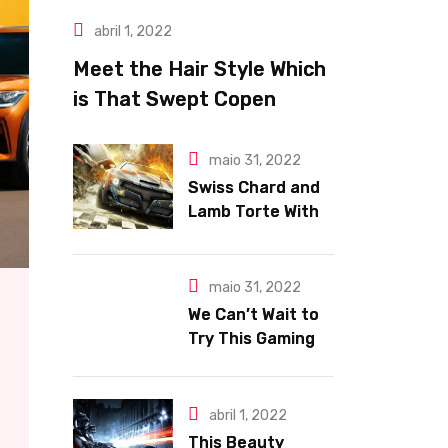
abril 1, 2022
Meet the Hair Style Which
is That Swept Copen
hagen Fashion Week
maio 31, 2022
Swiss Chard and
Lamb Torte With
Fennel Nation
Pomegranate
Relish
maio 31, 2022
We Can’t Wait to
Try This Gaming
Area e Makeup
Trends.
abril 1, 2022
This Beauty