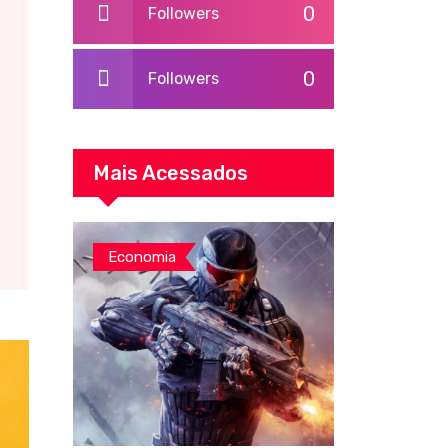
0
Followers
0
Followers
Mais Acessados
Economia