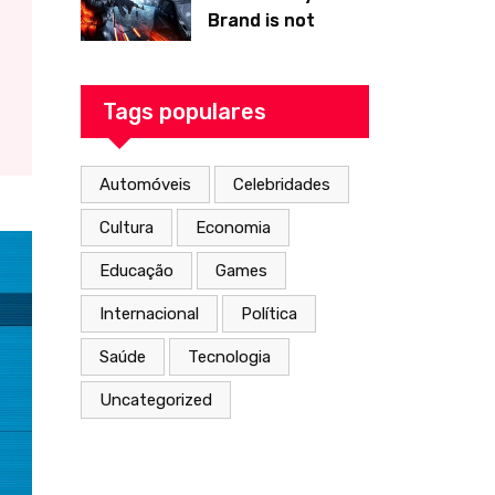
Brand is not
Tackles Skincare
From the Inside
Out
Tags populares
Automóveis
Celebridades
Cultura
Economia
Educação
Games
Internacional
Política
Saúde
Tecnologia
Uncategorized