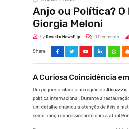
Anjo ou Política? 
Giorgia Meloni
by
Revista NewsFlip
0
Comments
Share:
Youtube
LinkedIn
Whats
A Curiosa Coincidência em 
Um pequeno vilarejo na região de
Abruzzo
,
política internacional. Durante a restauraçã
um detalhe chamou a atenção de fiéis e his
semelhança impressionante com a atual Prime