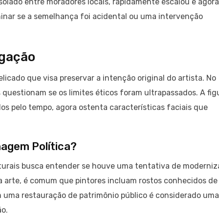
lado entre moradores locais, rapidamente escalou e agora
minar se a semelhança foi acidental ou uma intervenção
igação
licado que visa preservar a intenção original do artista. No
s questionam se os limites éticos foram ultrapassados. A fig
os pelo tempo, agora ostenta características faciais que
nagem Política?
lturais busca entender se houve uma tentativa de moderniz
da arte, é comum que pintores incluam rostos conhecidos de
m uma restauração de patrimônio público é considerado uma
ão.