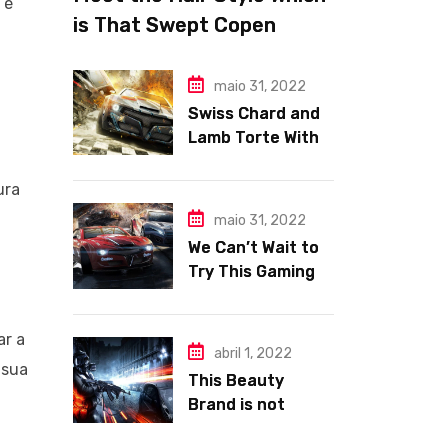
 é
is That Swept Copen
hagen Fashion Week
maio 31, 2022
Swiss Chard and
Lamb Torte With
Fennel Nation
Pomegranate
ura
Relish
maio 31, 2022
We Can’t Wait to
Try This Gaming
Area e Makeup
Trends.
ar a
abril 1, 2022
 sua
This Beauty
Brand is not
Tackles Skincare