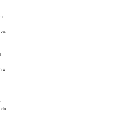
im
ivo.
a
m o
i
a da