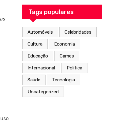
From the Inside
Out
Tags populares
cas
Automóveis
Celebridades
Cultura
Economia
Educação
Games
Internacional
Política
Saúde
Tecnologia
Uncategorized
 uso