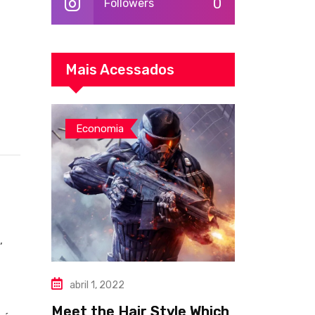
0
Followers
m
Mais Acessados
Economia
,
abril 1, 2022
Meet the Hair Style Which