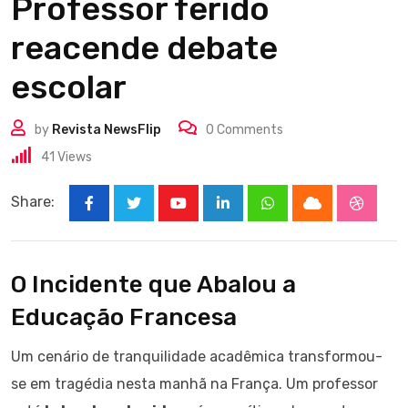
Professor ferido
reacende debate
escolar
by
Revista NewsFlip
0
Comments
41
Views
Share:
Youtube
LinkedIn
Whatsapp
Cloud
Stumbl
O Incidente que Abalou a
Educação Francesa
Um cenário de tranquilidade acadêmica transformou-
se em tragédia nesta manhã na França. Um professor