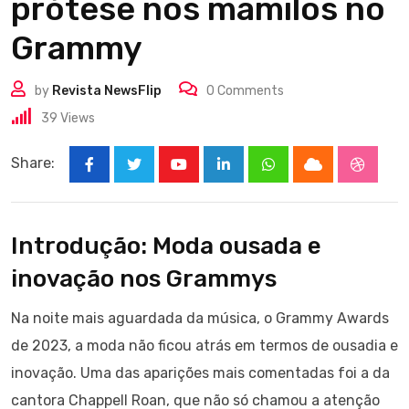
prótese nos mamilos no
Grammy
by
Revista NewsFlip
0
Comments
39
Views
Share:
Youtube
LinkedIn
Whatsapp
Cloud
Stumbl
Introdução: Moda ousada e
inovação nos Grammys
Na noite mais aguardada da música, o Grammy Awards
de 2023, a moda não ficou atrás em termos de ousadia e
inovação. Uma das aparições mais comentadas foi a da
cantora Chappell Roan, que não só chamou a atenção