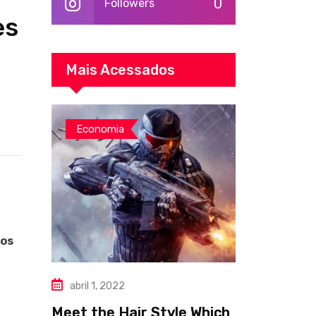
0
Followers
es
Mais Acessados
Economia
nos
abril 1, 2022
Meet the Hair Style Which