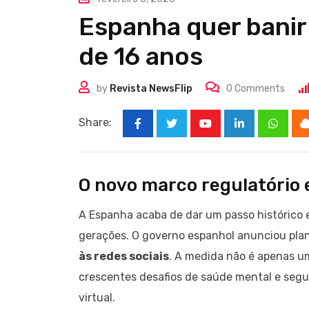
Espanha quer banir
de 16 anos
by
Revista NewsFlip
0
Comments
Share:
Youtube
LinkedIn
Whats
O novo marco regulatório e
A Espanha acaba de dar um passo histórico e
gerações. O governo espanhol anunciou pla
às redes sociais
. A medida não é apenas u
crescentes desafios de saúde mental e seg
virtual.