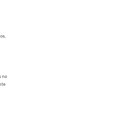
os,
s no
nte