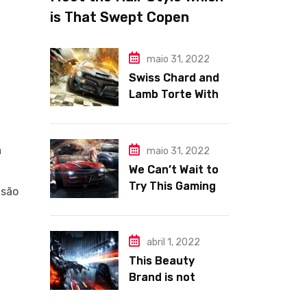
is That Swept Copen
hagen Fashion Week
maio 31, 2022
Swiss Chard and
Lamb Torte With
Fennel Nation
Pomegranate
Relish
a
maio 31, 2022
We Can’t Wait to
Try This Gaming
isão
Area e Makeup
Trends.
abril 1, 2022
This Beauty
Brand is not
Tackles Skincare