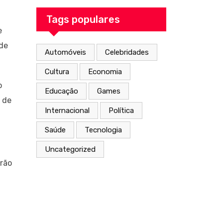
From the Inside
Out
Tags populares
e
 de
Automóveis
Celebridades
Cultura
Economia
o
Educação
Games
 de
Internacional
Política
Saúde
Tecnologia
Uncategorized
arão