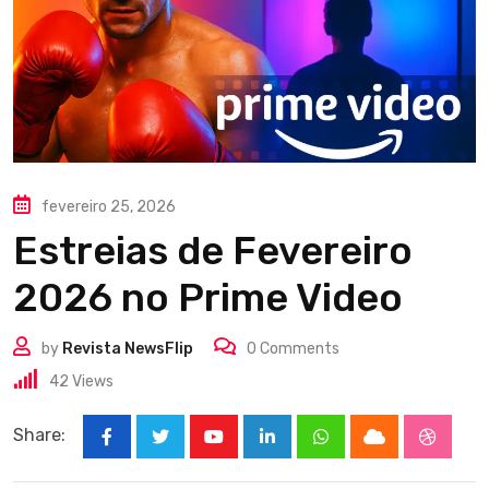
fevereiro 25, 2026
Estreias de Fevereiro
2026 no Prime Video
by
Revista NewsFlip
0
Comments
42
Views
Share:
Youtube
LinkedIn
Whatsapp
Cloud
Stumbl