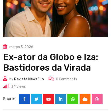
março 3, 2026
Ex-ator da Globo e Iza:
Bastidores da Virada
by
Revista NewsFlip
0
Comments
34
Views
Share:
Youtube
LinkedIn
Whatsapp
Cloud
Stumbl