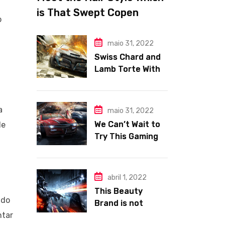
is That Swept Copen
o
hagen Fashion Week
maio 31, 2022
Swiss Chard and
Lamb Torte With
Fennel Nation
Pomegranate
Relish
a
maio 31, 2022
We Can’t Wait to
le
Try This Gaming
Area e Makeup
Trends.
abril 1, 2022
This Beauty
 do
Brand is not
ntar
Tackles Skincare