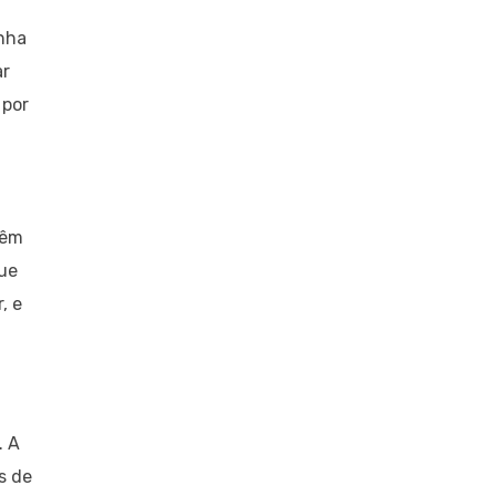
enha
ar
 por
têm
que
, e
. A
s de