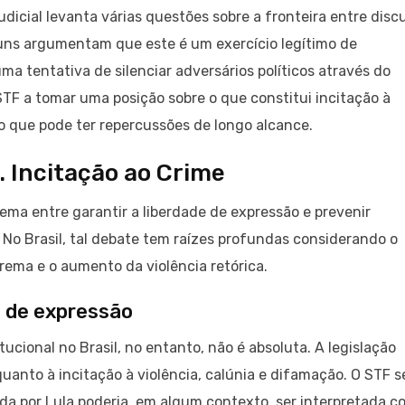
udicial levanta várias questões sobre a fronteira entre disc
lguns argumentam que este é um exercício legítimo de
a tentativa de silenciar adversários políticos através do
STF a tomar uma posição sobre o que constitui incitação à
ão que pode ter repercussões de longo alcance.
. Incitação ao Crime
lema entre garantir a liberdade de expressão e prevenir
 No Brasil, tal debate tem raízes profundas considerando o
rema e o aumento da violência retórica.
de de expressão
tucional no Brasil, no entanto, não é absoluta. A legislação
quanto à incitação à violência, calúnia e difamação. O STF s
da por Lula poderia, em algum contexto, ser interpretada 