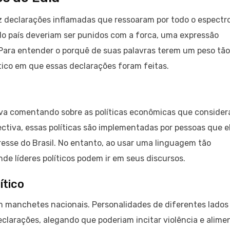
z declarações inflamadas que ressoaram por todo o espectr
es do país deveriam ser punidos com a forca, uma expressão
Para entender o porquê de suas palavras terem um peso tão
olítico em que essas declarações foram feitas.
tava comentando sobre as políticas econômicas que consider
pectiva, essas políticas são implementadas por pessoas que e
esse do Brasil. No entanto, ao usar uma linguagem tão
de líderes políticos podem ir em seus discursos.
ítico
m manchetes nacionais. Personalidades de diferentes lados
eclarações, alegando que poderiam incitar violência e alime