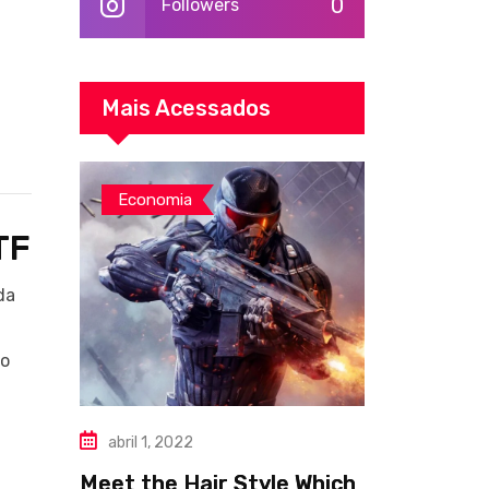
0
Followers
Mais Acessados
Economia
TF
da
no
abril 1, 2022
Meet the Hair Style Which