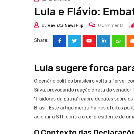
Lula e Flávio: Emba
by
Revista NewsFlip
0
Comments
Share:
Youtube
LinkedIn
Whats
Lula sugere forca para
O cenário político brasileiro volta a ferver
Silva, provocando reação direta do senador F
‘traidores da pátria’ reabre debates sobre os
Brasil. Este artigo mergulha nos efeitos polí
acionar o STF contra o ex-presidente de uma
O Contexto das Declaraçõe