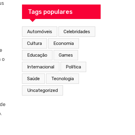
From the Inside
us
Out
Tags populares
Automóveis
Celebridades
Cultura
Economia
e
Educação
Games
 o
Internacional
Política
Saúde
Tecnologia
Uncategorized
 de
.