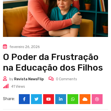
fevereiro 26, 2026
O Poder da Frustração
na Educação dos Filhos
by
Revista NewsFlip
0
Comments
41
Views
Share:
Youtube
LinkedIn
Whatsapp
Cloud
Stumbl