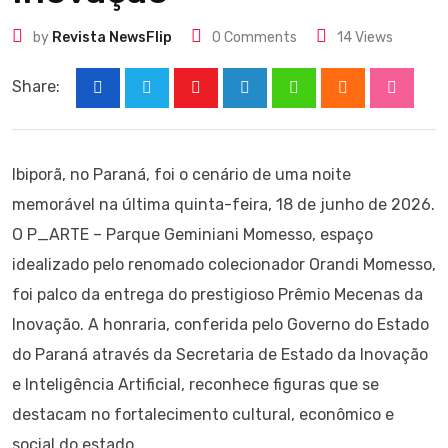
by
Revista NewsFlip
0
Comments
14
Views
Share:
Youtube
LinkedIn
Whatsapp
Cloud
Stumbl
Ibiporã, no Paraná, foi o cenário de uma noite
memorável na última quinta-feira, 18 de junho de 2026.
O P_ARTE – Parque Geminiani Momesso, espaço
idealizado pelo renomado colecionador Orandi Momesso,
foi palco da entrega do prestigioso Prêmio Mecenas da
Inovação. A honraria, conferida pelo Governo do Estado
do Paraná através da Secretaria de Estado da Inovação
e Inteligência Artificial, reconhece figuras que se
destacam no fortalecimento cultural, econômico e
social do estado.