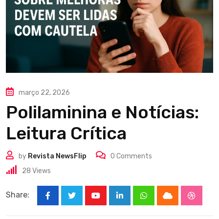
março 22, 2026
Polilaminina e Notícias:
Leitura Crítica
by
Revista NewsFlip
0
Comments
28
Views
Share:
Youtube
LinkedIn
Whatsapp
Cloud
Stumbl