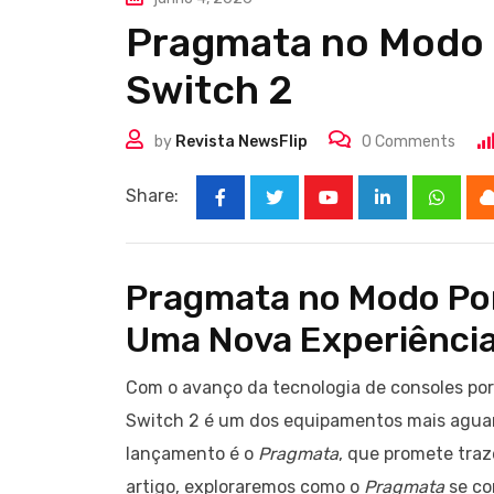
Pragmata no Modo P
Switch 2
by
Revista NewsFlip
0
Comments
Share:
Youtube
LinkedIn
Whats
Pragmata no Modo Por
Uma Nova Experiência
Com o avanço da tecnologia de consoles portá
Switch 2 é um dos equipamentos mais aguar
lançamento é o
Pragmata
, que promete traz
artigo, exploraremos como o
Pragmata
se co