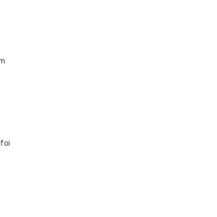
em
foi