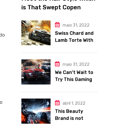
is That Swept Copen
hagen Fashion Week
maio 31, 2022
Swiss Chard and
do
Lamb Torte With
Fennel Nation
Pomegranate
Relish
maio 31, 2022
We Can’t Wait to
Try This Gaming
Area e Makeup
Trends.
mo
abril 1, 2022
This Beauty
Brand is not
Tackles Skincare