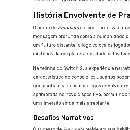
História Envolvente de P
O cerne de
Pragmata
é a sua narrativa cati
mensagem profunda sobre a humanidade e 
um futuro distante, o jogo coloca os jogado
mistérios de um planeta desolado e das tec
Na telinha do Switch 2, a experiência narrat
característica do console, os usuários pod
que ganham vida com diálogos envolventes e
aprimorada no novo dispositivo, permitindo 
uma imersão ainda mais arrepiante.
Desafios Narrativos
O sucesso de
Pragmata
reside em sua habili