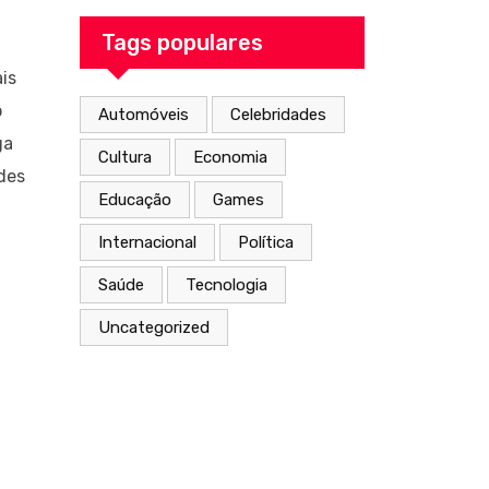
From the Inside
Out
Tags populares
is
o
Automóveis
Celebridades
ga
Cultura
Economia
des
Educação
Games
Internacional
Política
Saúde
Tecnologia
Uncategorized