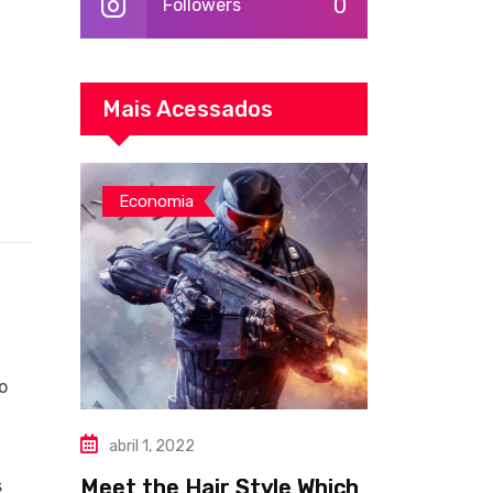
0
Followers
Mais Acessados
Economia
o
abril 1, 2022
Meet the Hair Style Which
s