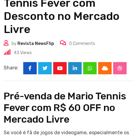
Tennis Fever com
Desconto no Mercado
Livre
by
Revista NewsFlip
0
Comments
43
Views
Share:
Youtube
LinkedIn
Whatsapp
Cloud
Stumbl
Pré-venda de Mario Tennis
Fever com R$ 60 OFF no
Mercado Livre
Se você é fã de jogos de videogame, especialmente os