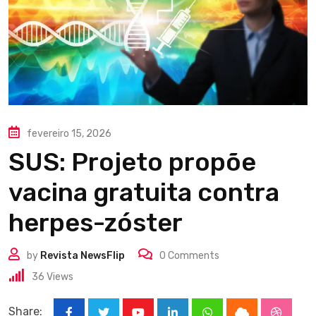
fevereiro 15, 2026
SUS: Projeto propõe
vacina gratuita contra
herpes-zóster
by
Revista NewsFlip
0
Comments
36
Views
Share: