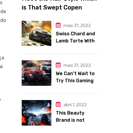
os
is That Swept Copen
 de
hagen Fashion Week
ído
maio 31, 2022
Swiss Chard and
Lamb Torte With
Fennel Nation
Pomegranate
ça
Relish
maio 31, 2022
 é
We Can’t Wait to
Try This Gaming
Area e Makeup
Trends.
o
abril 1, 2022
This Beauty
Brand is not
Tackles Skincare