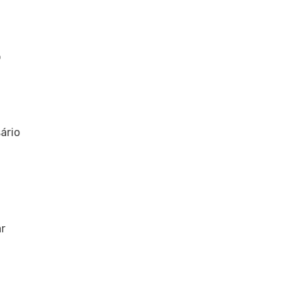
o
ário
ar