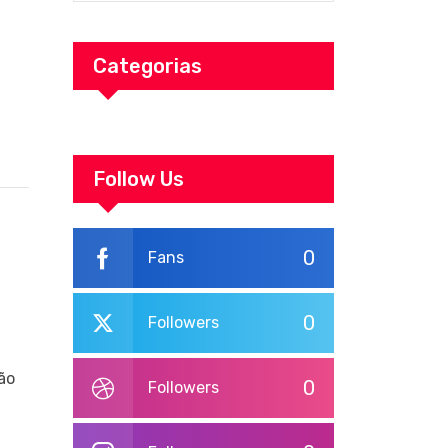
Categorias
Follow Us
0
Fans
0
Followers
ão
0
Followers