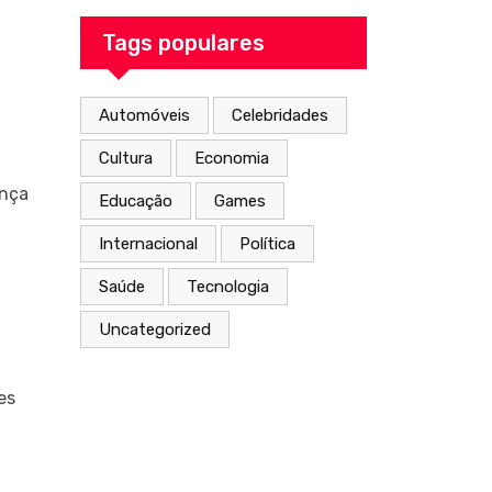
From the Inside
Out
Tags populares
Automóveis
Celebridades
Cultura
Economia
ança
Educação
Games
Internacional
Política
Saúde
Tecnologia
Uncategorized
es