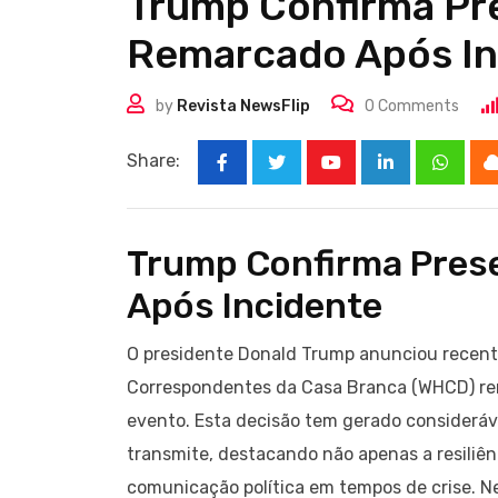
Trump Confirma Pr
Remarcado Após In
by
Revista NewsFlip
0
Comments
Share:
Youtube
LinkedIn
Whats
Trump Confirma Pres
Após Incidente
O presidente Donald Trump anunciou recente
Correspondentes da Casa Branca (WHCD) rem
evento. Esta decisão tem gerado consideráv
transmite, destacando não apenas a resiliê
comunicação política em tempos de crise. Ne