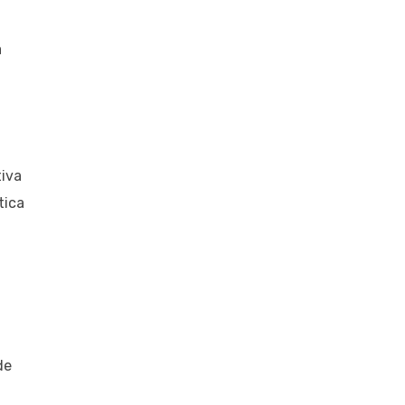
a
tiva
tica
de