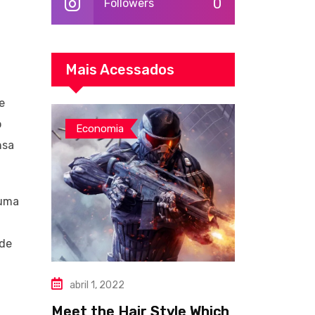
0
Followers
Mais Acessados
e
o
Economia
nsa
 uma
 de
abril 1, 2022
Meet the Hair Style Which